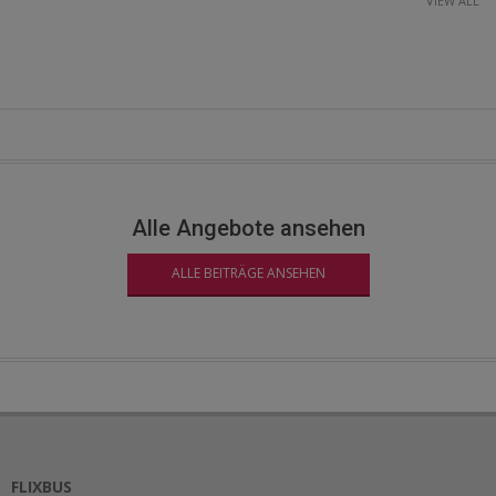
VIEW ALL
2022-
09-
24
Alle Angebote ansehen
ALLE BEITRÄGE ANSEHEN
FLIXBUS