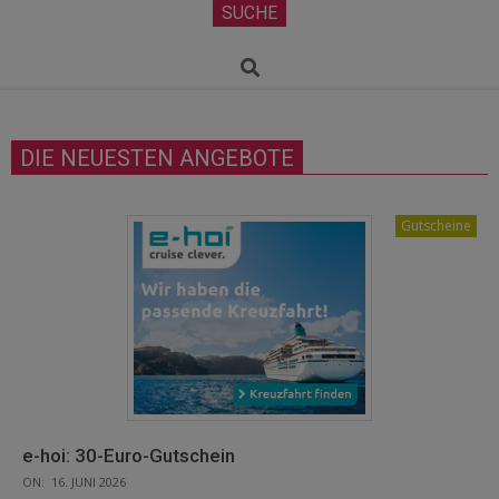
Secondary
SUCHE
Navigation
Menu
Search
DIE NEUESTEN ANGEBOTE
Gutscheine
e-hoi: 30-Euro-Gutschein
ON:
16. JUNI 2026