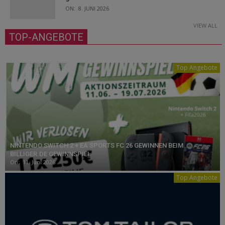
ON:
8. JUNI 2026
VIEW ALL
TOP-ANGEBOTE
Top Angebote
NINTENDO SWITCH 2 + EA SPORTS FC 26 GEWINNEN BEIM
BILLIGER.DE GEWINNSPIEL
On:
11. Juni 2026
Top Angebote