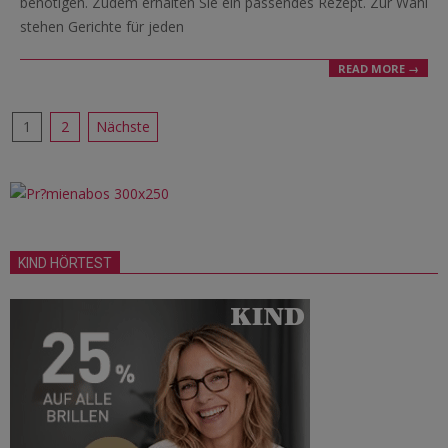
benötigen. Zudem erhalten Sie ein passendes Rezept. Zur Wahl
stehen Gerichte für jeden
READ MORE →
Seitennummerierung
1
2
Nächste
der
Beiträge
KIND HÖRTEST