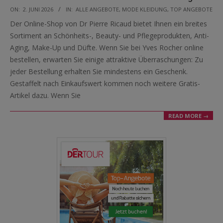
2026-
ON:
2. JUNI 2026
IN:
ALLE ANGEBOTE
,
MODE KLEIDUNG
,
TOP ANGEBOTE
06-
Der Online-Shop von Dr Pierre Ricaud bietet Ihnen ein breites
02
Sortiment an Schönheits-, Beauty- und Pflegeprodukten, Anti-
Aging, Make-Up und Düfte. Wenn Sie bei Yves Rocher online
bestellen, erwarten Sie einige attraktive Überraschungen: Zu
jeder Bestellung erhalten Sie mindestens ein Geschenk.
Gestaffelt nach Einkaufswert kommen noch weitere Gratis-
Artikel dazu. Wenn Sie
READ MORE →