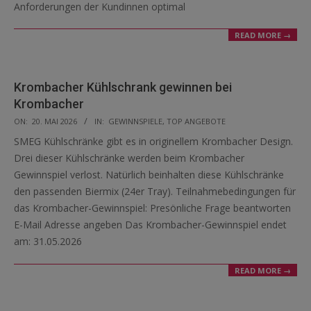
Anforderungen der Kundinnen optimal
READ MORE →
Krombacher Kühlschrank gewinnen bei
Krombacher
2026-
ON:
20. MAI 2026
IN:
GEWINNSPIELE
,
TOP ANGEBOTE
05-
SMEG Kühlschränke gibt es in originellem Krombacher Design.
20
Drei dieser Kühlschränke werden beim Krombacher
Gewinnspiel verlost. Natürlich beinhalten diese Kühlschränke
den passenden Biermix (24er Tray). Teilnahmebedingungen für
das Krombacher-Gewinnspiel: Presönliche Frage beantworten
E-Mail Adresse angeben Das Krombacher-Gewinnspiel endet
am: 31.05.2026
READ MORE →