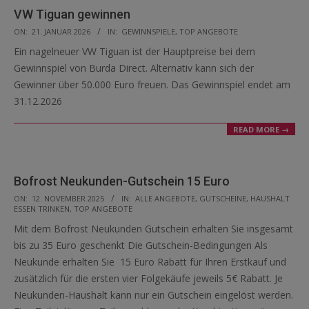
VW Tiguan gewinnen
2026-
ON:
21. JANUAR 2026
IN:
GEWINNSPIELE
,
TOP ANGEBOTE
01-
Ein nagelneuer VW Tiguan ist der Hauptpreise bei dem
21
Gewinnspiel von Burda Direct. Alternativ kann sich der
Gewinner über 50.000 Euro freuen. Das Gewinnspiel endet am
31.12.2026
READ MORE →
Bofrost Neukunden-Gutschein 15 Euro
2025-
ON:
12. NOVEMBER 2025
IN:
ALLE ANGEBOTE
,
GUTSCHEINE
,
HAUSHALT
ESSEN TRINKEN
,
TOP ANGEBOTE
11-
Mit dem Bofrost Neukunden Gutschein erhalten Sie insgesamt
12
bis zu 35 Euro geschenkt Die Gutschein-Bedingungen Als
Neukunde erhalten Sie 15 Euro Rabatt für Ihren Erstkauf und
zusätzlich für die ersten vier Folgekäufe jeweils 5€ Rabatt. Je
Neukunden-Haushalt kann nur ein Gutschein eingelöst werden.