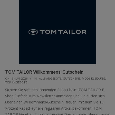
TOM TAILOR Willkommens-Gutschein
2026-
ON:
6. JUNI 2026
IN:
ALLE ANGEBOTE
,
GUTSCHEINE
,
MODE KLEIDUNG
,
TOP ANGEBOTE
06-
Sichern Sie sich den lohnenden Rabatt beim TOM TAILOR E-
06
Shop. Einfach zum Newsletter anmelden und Sie dürfen sich
über einen Willkommens-Gutschein freuen, mit dem Sie 15
Prozent Rabatt auf alle regulären Artikel bekommen. TOM
TAILOR bietet auch online trendige Damenmode, Herrenmode