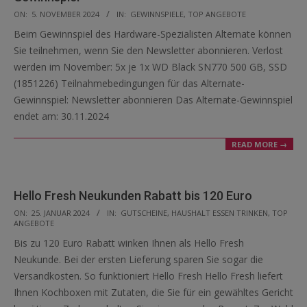
2024-
ON:
5. NOVEMBER 2024
IN:
GEWINNSPIELE
,
TOP ANGEBOTE
11-
Beim Gewinnspiel des Hardware-Spezialisten Alternate können
05
Sie teilnehmen, wenn Sie den Newsletter abonnieren. Verlost
werden im November: 5x je 1x WD Black SN770 500 GB, SSD
(1851226) Teilnahmebedingungen für das Alternate-
Gewinnspiel: Newsletter abonnieren Das Alternate-Gewinnspiel
endet am: 30.11.2024
READ MORE →
Hello Fresh Neukunden Rabatt bis 120 Euro
2024-
ON:
25. JANUAR 2024
IN:
GUTSCHEINE
,
HAUSHALT ESSEN TRINKEN
,
TOP
ANGEBOTE
01-
Bis zu 120 Euro Rabatt winken Ihnen als Hello Fresh
25
Neukunde. Bei der ersten Lieferung sparen Sie sogar die
Versandkosten. So funktioniert Hello Fresh Hello Fresh liefert
Ihnen Kochboxen mit Zutaten, die Sie für ein gewähltes Gericht