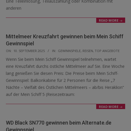
Eine Teileinlösung, Teilauszahlung oder Kombination mit
anderen
READ MORE →
Mittelmeer Kreuzfahrt gewinnen beim Mein Schiff
Gewinnspiel
2025-
ON:
10. SEPTEMBER 2025
IN:
GEWINNSPIELE
,
REISEN
,
TOP ANGEBOTE
09-
Wenn Sie beim Mein Schiff Gewinnspiel teilnehmen, wartet
10
eine Kreuzfahrt durchs östliche Mittelmeer auf Sie. Eine Woche
lang genießen Sie diesen Preis: Die Preise beim Mein Schiff-
Gewinnspiel: Balkonkabine für 2 Personen für die Reise „7
Nächte – Vielfalt des Östlichen Mittelmeers – ab/bis Heraklion“
auf der Mein Schiff 5 (Reisezeitraum:
READ MORE →
WD Black SN770 gewinnen beim Alternate.de
Gewinnspiel