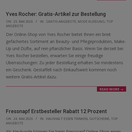
Yves Rocher: Gratis-Artikel zur Bestellung
2026-
ON:
25. MAI 2026
IN:
GRATIS-ANGEBOTE
,
MODE KLEIDUNG
,
TOP
ANGEBOTE
05-
Der Online-Shop von Yves Rocher bietet Ihnen ein breit
25
gefächertes Sortiment an Beauty- und Pflegeprodukten, Make-
Up und Düfte, auf rein pflanzlicher Basis. Wenn Sie derzeit bei
Yves Rocher bestellen, erwarten Sie einige freudige
Überraschungen: Zu jeder Bestellung erhalten Sie mindestens
ein Geschenk. Gestaffelt nach Einkaufswert kommen noch
weitere Gratis-Artikel dazu.
READ MORE →
Fressnapf Erstbesteller Rabatt 12 Prozent
2026-
ON:
24. MAI 2026
IN:
HAUSHALT ESSEN TRINKEN
,
GUTSCHEINE
,
TOP
ANGEBOTE
05-
Als Neukunde können Sie beim Fressnapf Online-Shop einen