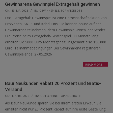
Gewinnarena Gewinnpiel Extragehalt gewinnen
2026-
ON:
19. MAI 2026
IN:
GEWINNSPIELE
,
TOP ANGEBOTE
05-
Das Extragehalt Gewinnspiel ist eine Gemeinschaftsaktion von
19
ProSieben, SAT.1 und Kabel Eins. Sie können online auf der
Gewinnarena teilnehmen, dem Gewinnspiel-Portal der Sender.
Die Preise beim Extragehalt-Gewinnspiel: 30 Monate lang
erhalten Sie 5000 Euro Monatsgehalt, insgesamt also 150.000
Euro. Teilnahmebedingungen Bei Gewinnarena registrieren
Gewinnspielende: 27.05.2026
READ MORE →
Baur Neukunden Rabatt 20 Prozent und Gratis-
Versand
2026-
ON:
1. APRIL 2026
IN:
GUTSCHEINE
,
TOP ANGEBOTE
04-
Als Baur Neukunde sparen Sie bei Ihrem ersten Einkauf. Sie
01
erhalten nicht nur 20 Prozent Rabatt auf Ihre erste Bestellung,