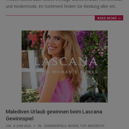
und Kindermode. Im Sortiment finden Sie Kleidung aller Art,
READ MORE →
Malediven Urlaub gewinnen beim Lascana
Gewinnspiel
2026-
ON:
4. JUNI 2026
IN:
GEWINNSPIELE
,
REISEN
,
TOP ANGEBOTE