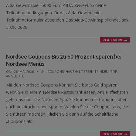
Aida-Gewinnspiel: 5000 Euro AIDA Reisegutscheine
Teilnahmebedingungen für das Aida-Gewinnspiel:
Teilnahmeformular absenden Das Aida-Gewinnspiel endet am:
30.06.2026
READ MORE →
Nordsee Coupons Bis zu 50 Prozent sparen bei
Nordsee Menüs
2026-
ON:
26. MAI 2026
IN:
COUPONS
,
HAUSHALT ESSEN TRINKEN
,
TOP
ANGEBOTE
05-
Mit den Nordsee Coupons können Sie bares Geld sparen,
26
wenn Sie in einem Nordsee Restaurant essen. Am einfachsten
geht das über die Nordsee App. Sie können die Coupons aber
auch ausdrucken und sparen. Wählen Sie die Coupons aus, die
Sie nutzen möchten. Klicken Sie dann auf die Schaltfläche
„Coupons als
READ MORE →