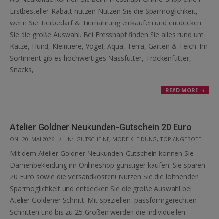
24
Erstbesteller-Rabatt nutzen Nutzen Sie die Sparmöglichkeit,
wenn Sie Tierbedarf & Tiernahrung einkaufen und entdecken
Sie die große Auswahl. Bei Fressnapf finden Sie alles rund um
Katze, Hund, Kleintiere, Vögel, Aqua, Terra, Garten & Teich. Im
Sortiment gib es hochwertiges Nassfutter, Trockenfutter,
Snacks,
READ MORE →
Atelier Goldner Neukunden-Gutschein 20 Euro
2026-
ON:
20. MAI 2026
IN:
GUTSCHEINE
,
MODE KLEIDUNG
,
TOP ANGEBOTE
05-
Mit dem Atelier Goldner Neukunden-Gutschein können Sie
20
Damenbekleidung im Onlineshop günstiger kaufen. Sie sparen
20 Euro sowie die Versandkosten! Nutzen Sie die lohnenden
Sparmöglichkeit und entdecken Sie die große Auswahl bei
Atelier Goldener Schnitt. Mit speziellen, passformgerechten
Schnitten und bis zu 25 Größen werden die individuellen