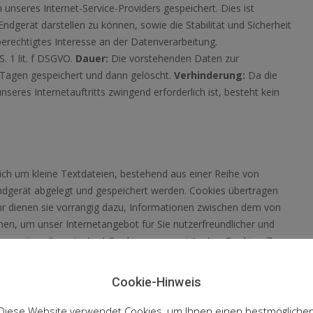
unseres Internet-Service-Providers gespeichert. Dies ist
dgerät darstellen zu können, sowie die Stabilität und Sicherheit
erechtigtes Interesse an der Datenverarbeitung.
S. 1 lit. f DSGVO.
Dauer:
Die vorstehenden Daten zur
 Tagen gespeichert und dann gelöscht.
Verhinderung:
Da die
seres Internetauftritts zwingend erforderlich ist, besteht kein
sich um kleine Textdateien, bestehend aus einer Reihe von
dgerät abgelegt und gespeichert werden. Cookies übertragen
r dienen sie vorrangig dazu, Informationen zwischen dem von
en, um unser Internetangebot für Sie nutzerfreundlicher und
emporären (transienten) Cookies uns persistenten Cookies. Zu
okies. Diese speichern eine sogenannte Session-ID, mit welcher
n Sitzung zuordnen lassen. Dadurch erkennt unsere Webseite
Cookie-Hinweis
ehren. Die Session-Cookies werden gelöscht, wenn Sie sich
es werden automatisiert nach einer vorgegebenen Dauer
Diese Website verwendet Cookies, um Ihnen einen bestmögliche