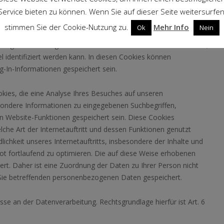
ben die Möglichkeit, diese Cookies in den
Service bieten zu können. Wenn Sie auf dieser Seite weitersurfen
.
stimmen Sie der Cookie-Nutzung zu.
Mehr Info
Ok
Nein
u gestalten. Einige Elemente unserer Internetseite erfordern es,
identifiziert werden kann. In diesen Cookies können
-In-Informationen gespeichert sein.
kies, die eine Analyse Ihres Besuches auf unseren
esondere Informationen zu eingegebenen Suchbegriffen,
n Website-Funktionen gespeichert sein. Diese Cookies
lche Art der Internetauftritt und dessen Funktionen genutzt
lichkeit unseres Internetauftritts, insbesondere der Inhalte und
ot fortlaufend zu optimieren. Die auf diese Weise erhobenen
t. Daher ist eine Zuordnung der Daten zu Ihrer Person nicht
Sie betreffenden personenbezogenen Daten gespeichert.
se an der Datenverarbeitung. Rechtsgrundlage hierfür ist Art. 6