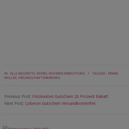
2025-
IN:
ALLE ANGEBOTE
,
MÖBEL WOHNEN EINRICHTUNG
TAGGED:
ERWIN
08-
MÜLLER
,
FREUNDSCHAFTSWERBUNG
27
Previous Post:
Fotokasten Gutschein 20 Prozent Rabatt
Next Post:
Loberon Gutschein Versandkostenfrei