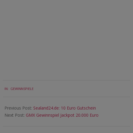
2018-
IN:
GEWINNSPIELE
07-
09
Previous Post:
Sealand24.de: 10 Euro Gutschein
Next Post:
GMX Gewinnspiel Jackpot 20.000 Euro