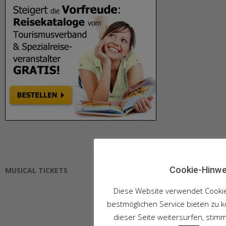
Cookie-Hinwe
MUSICAL TICKETS
Diese Website verwendet Cooki
bestmöglichen Service bieten zu 
dieser Seite weitersurfen, stim