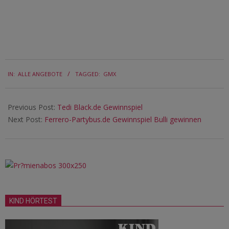
2018-
IN:
ALLE ANGEBOTE
TAGGED:
GMX
07-
12
Previous Post:
Tedi Black.de Gewinnspiel
Next Post:
Ferrero-Partybus.de Gewinnspiel Bulli gewinnen
KIND HÖRTEST