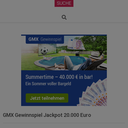
Secondary
SUCHE
Navigation
Menu
Search
GMX Gewinnspiel Jackpot 20.000 Euro