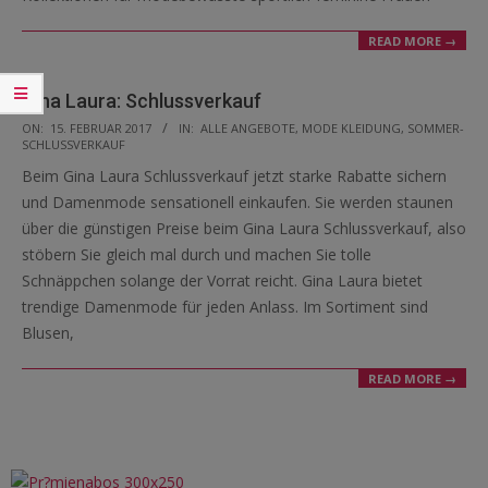
READ MORE →
Gina Laura: Schlussverkauf
2017-
ON:
15. FEBRUAR 2017
IN:
ALLE ANGEBOTE
,
MODE KLEIDUNG
,
SOMMER-
SCHLUSSVERKAUF
02-
Beim Gina Laura Schlussverkauf jetzt starke Rabatte sichern
15
und Damenmode sensationell einkaufen. Sie werden staunen
über die günstigen Preise beim Gina Laura Schlussverkauf, also
stöbern Sie gleich mal durch und machen Sie tolle
Schnäppchen solange der Vorrat reicht. Gina Laura bietet
trendige Damenmode für jeden Anlass. Im Sortiment sind
Blusen,
READ MORE →