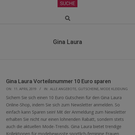
Secondary
SUCHE
Navigation
Menu
Search
Gina Laura
Gina Laura Vorteilsnummer 10 Euro sparen
2019-
ON:
11. APRIL 2019
IN:
ALLE ANGEBOTE
,
GUTSCHEINE
,
MODE KLEIDUNG
04-
Sichern Sie sich einen 10 Euro Gutschein für den Gina Laura
11
Online-Shop, indem Sie sich zum Newsletter anmelden. So
einfach kann Sparen sein! Mit der Anmeldung zum Newsletter
erhalten Sie nicht nur einen lohnenden Rabatt, sondern stets
auch die aktuellen Mode-Trends. Gina Laura bietet trendige
Kollektionen für modebewusste sportlich-feminine Frauen