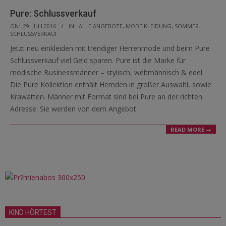
Pure: Schlussverkauf
2016-
ON:
29. JULI 2016
IN:
ALLE ANGEBOTE
,
MODE KLEIDUNG
,
SOMMER-
SCHLUSSVERKAUF
07-
Jetzt neu einkleiden mit trendiger Herrenmode und beim Pure
29
Schlussverkauf viel Geld sparen. Pure ist die Marke für
modische Businessmänner – stylisch, weltmännisch & edel.
Die Pure Kollektion enthält Hemden in großer Auswahl, sowie
Krawatten. Männer mit Format sind bei Pure an der richten
Adresse. Sie werden von dem Angebot
READ MORE →
KIND HÖRTEST