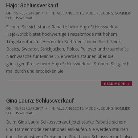
Hajo: Schlussverkauf
2017-
ON:
15. FEBRUAR 2017
IN:
ALLE ANGEBOTE
,
MODE KLEIDUNG
,
SOMMER-
SCHLUSSVERKAUF
02-
Sichern Sie sich starke Rabatte beim Hajo Schlussverkauf.
15
Hajo-Strick bietet hochwertige Freizeitmode mit hohem
Tragekomfort für Herren. Im Sortiment finden Sie T-Shirts,
Basics, Sweater, Strickjacken, Polos, Pullover und traumhafte
Nachwäsche für Männer. Sie werden staunen über die
günstigen Preise beim Hajo Schlussverkauf. Stöbern Sie gleich
mal durch und entdecken Sie
READ MORE →
Gina Laura: Schlussverkauf
2017-
ON:
15. FEBRUAR 2017
IN:
ALLE ANGEBOTE
,
MODE KLEIDUNG
,
SOMMER-
SCHLUSSVERKAUF
02-
Beim Gina Laura Schlussverkauf jetzt starke Rabatte sichern
15
und Damenmode sensationell einkaufen. Sie werden staunen
über die günstigen Preise beim Gina Laura Schlussverkauf, also