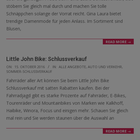
stöbern Sie gleich mal durch und machen Sie tolle
Schnäppchen solange der Vorrat reicht. Gina Laura bietet
trendige Damenmode für jeden Anlass. Im Sortiment sind
Blusen,
READ MORE →
Little John Bike: Schlussverkauf
2016-
ON:
15. OKTOBER 2016
IN:
ALLE ANGEBOTE
,
AUTO UND VERKEHR
,
SOMMER-SCHLUSSVERKAUF
10-
Fahrräder aller Art können Sie beim Little John Bike
15
Schlussverkauf mit satten Rabatten kaufen. Bei der
Fahrradjagd gibt es starke Prozente auf Fahrräder, E-Bikes,
Tourenräder und Mountainbikes von Marken wie Kalkhoff,
Haibike, Winora, Focus und einigen mehr. Schauen Sie gleich
mal rein und Sie werden staunen über die Auswahl an
READ MORE →