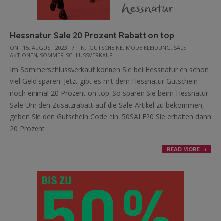
Hessnatur Sale 20 Prozent Rabatt on top
2023-
ON:
15. AUGUST 2023
IN:
GUTSCHEINE
,
MODE KLEIDUNG
,
SALE
AKTIONEN
,
SOMMER-SCHLUSSVERKAUF
08-
Im Sommerschlussverkauf können Sie bei Hessnatur eh schon
15
viel Geld sparen. Jetzt gibt es mit dem Hessnatur Gutschein
noch einmal 20 Prozent on top. So sparen Sie beim Hessnatur
Sale Um den Zusatzrabatt auf die Sale-Artikel zu bekommen,
geben Sie den Gutschein Code ein: 50SALE20 Sie erhalten dann
20 Prozent
READ MORE →