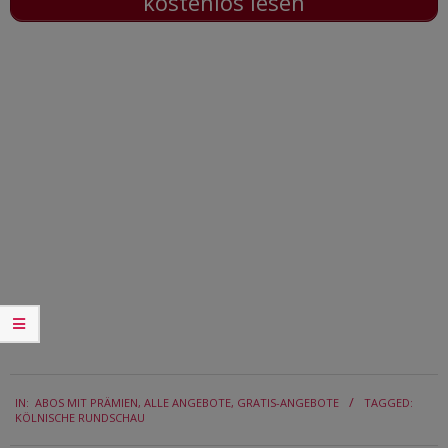
kostenlos lesen
2017-
IN:
ABOS MIT PRÄMIEN
,
ALLE ANGEBOTE
,
GRATIS-ANGEBOTE
TAGGED:
03-
KÖLNISCHE RUNDSCHAU
06