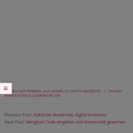
2017-
IN:
ABOS MIT PRÄMIEN
,
ALLE ANGEBOTE
,
GRATIS-ANGEBOTE
TAGGED:
03-
FRANKFURTER ALLGEMEINE WOCHE
06
Previous Post:
Kölnische Rundschau digital kostenlos
Next Post:
Almighurt Code eingeben und Wohnmobil gewinnen