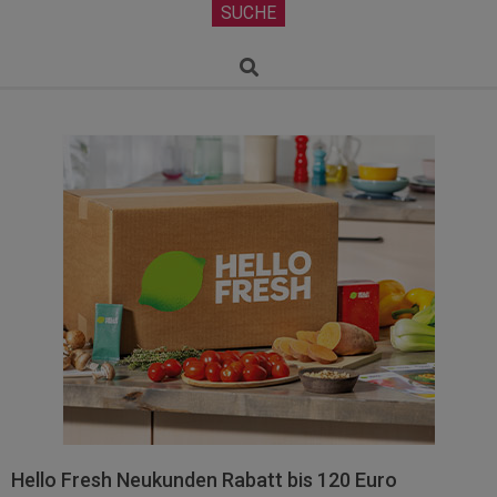
Secondary
SUCHE
Navigation
Menu
Search
Hello Fresh Neukunden Rabatt bis 120 Euro