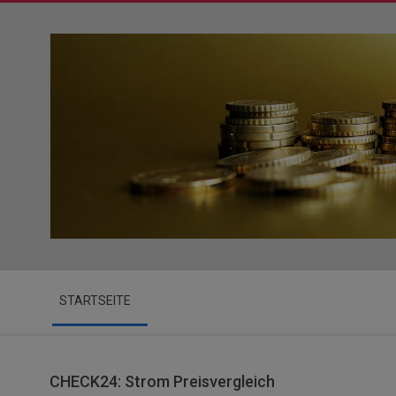
Skip
to
content
Secondary
STARTSEITE
Navigation
Menu
CHECK24: Strom Preisvergleich