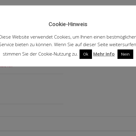
Cookie-Hinweis
Diese Website verwendet Cookies, um Ihnen einen bestmögliche
Service bieten zu können. Wenn Sie auf dieser Seite weitersurfen
stimmen Sie der Cookie-Nutzung zu.
Mehr Info
Ok
Nein
NBIETER