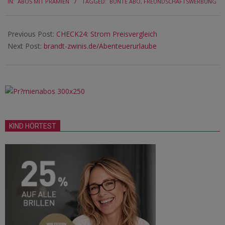
IN:
ABOS MIT PRÄMIEN
TAGGED:
BUNTE ABO
,
FREUNDSCHAFTSWERBUNG
02-
06
Previous Post:
CHECK24: Strom Preisvergleich
Next Post:
brandt-zwinis.de/Abenteuerurlaube
KIND HÖRTEST