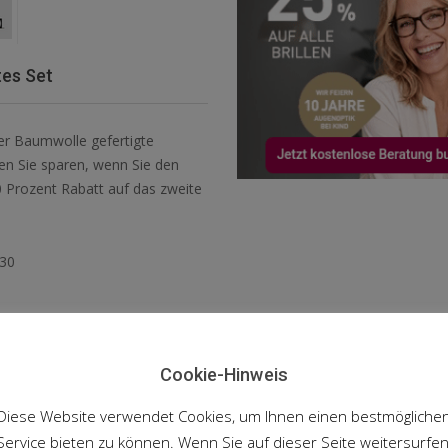
tes Set
er Baumwolle gefertigte
en Sie sparen, wenn Sie den
 Prozent Rabatt auf das zweite
G30
Cookie-Hinweis
en
Diese Website verwendet Cookies, um Ihnen einen bestmögliche
Service bieten zu können. Wenn Sie auf dieser Seite weitersurfen