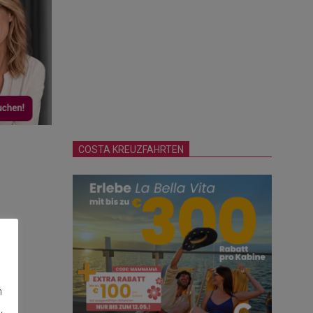
COSTA KREUZFAHRTEN
n
,