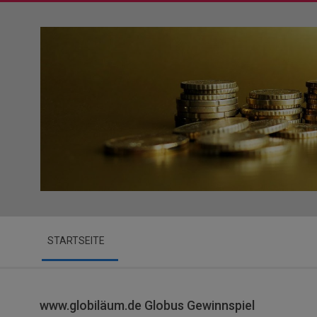
Skip
to
content
Secondary
STARTSEITE
Navigation
Menu
www.globiläum.de Globus Gewinnspiel