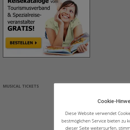
MUSICAL TICKETS
Cookie-Hinwe
Diese Website verwendet Cooki
bestmöglichen Service bieten zu 
dieser Seite weitersurfen, stim