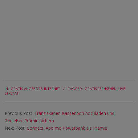
2016-
IN:
GRATIS-ANGEBOTE
,
INTERNET
TAGGED:
GRATIS FERNSEHEN
,
LIVE
06-
STREAM
17
Previous Post:
Franziskaner: Kassenbon hochladen und
Genießer-Prämie sichern
Next Post:
Connect: Abo mit Powerbank als Prämie