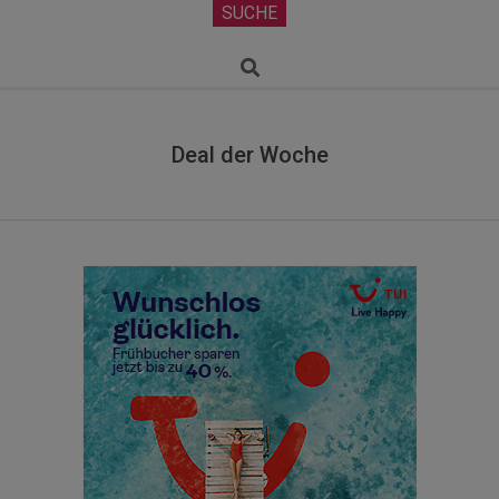
Secondary
SUCHE
Navigation
Menu
Search
Deal der Woche