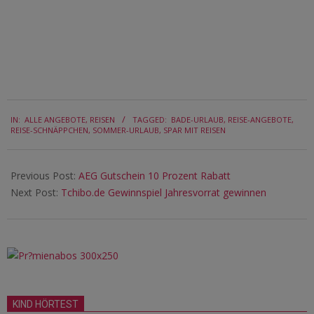
2024-
IN:
ALLE ANGEBOTE
,
REISEN
TAGGED:
BADE-URLAUB
,
REISE-ANGEBOTE
,
10-
REISE-SCHNÄPPCHEN
,
SOMMER-URLAUB
,
SPAR MIT REISEN
19
Previous Post:
AEG Gutschein 10 Prozent Rabatt
Next Post:
Tchibo.de Gewinnspiel Jahresvorrat gewinnen
KIND HÖRTEST