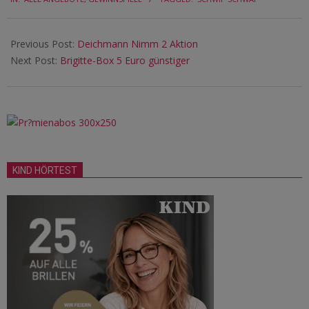
01-
22
Previous Post:
Deichmann Nimm 2 Aktion
Next Post:
Brigitte-Box 5 Euro günstiger
KIND HÖRTEST