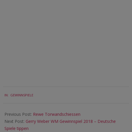
2018-
IN:
GEWINNSPIELE
06-
08
Previous Post:
Rewe Torwandschiessen
Next Post:
Gerry Weber WM Gewinnspiel 2018 – Deutsche
Spiele tippen