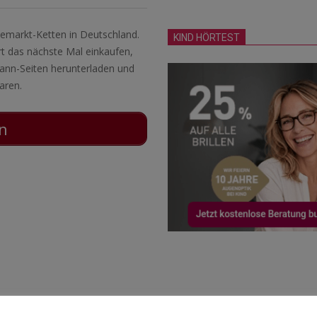
emarkt-Ketten in Deutschland.
KIND HÖRTEST
ort das nächste Mal einkaufen,
mann-Seiten herunterladen und
aren.
en