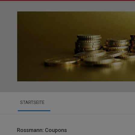
Skip
to
content
Secondary
STARTSEITE
Navigation
Menu
Rossmann: Coupons