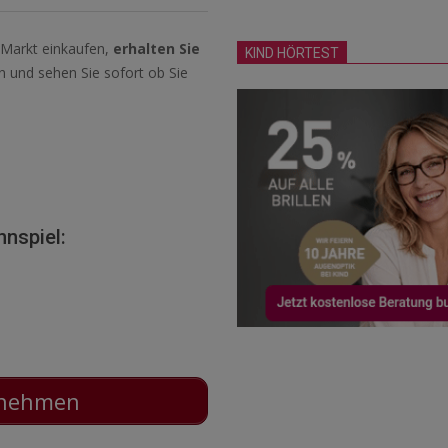
 Markt einkaufen,
erhalten Sie
KIND HÖRTEST
 und sehen Sie sofort ob Sie
nspiel:
ilnehmen