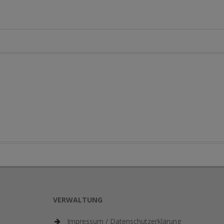
VERWALTUNG
Impressum / Datenschutzerklärung