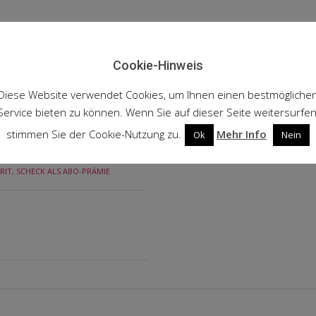
Cookie-Hinweis
Diese Website verwendet Cookies, um Ihnen einen bestmögliche
Service bieten zu können. Wenn Sie auf dieser Seite weitersurfen
stimmen Sie der Cookie-Nutzung zu.
Mehr Info
Ok
Nein
RIT
,
SCHECK ALS ABO-PRÄMIE