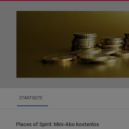
Skip
to
content
Secondary
STARTSEITE
Navigation
Menu
Places of Spirit: Mini-Abo kostenlos