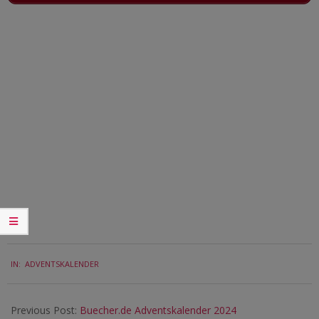
2024-
IN:
ADVENTSKALENDER
12-
02
Previous Post:
Buecher.de Adventskalender 2024