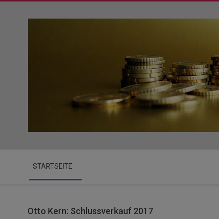
Skip
to
content
Secondary
STARTSEITE
Navigation
Menu
Otto Kern: Schlussverkauf 2017