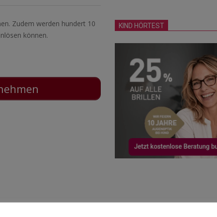
nnen. Zudem werden hundert 10
KIND HÖRTEST
einlösen können.
ilnehmen