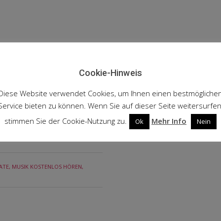
Cookie-Hinweis
Diese Website verwendet Cookies, um Ihnen einen bestmögliche
Service bieten zu können. Wenn Sie auf dieser Seite weitersurfen
stimmen Sie der Cookie-Nutzung zu.
Mehr Info
Ok
Nein
ATE
,
MUSIK KOSTENLOS HÖREN
,