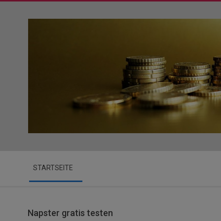
Skip
to
content
Secondary
STARTSEITE
Navigation
Menu
Napster gratis testen