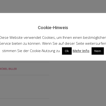
Cookie-Hinweis
Diese Website verwendet Cookies, um Ihnen einen bestmögliche
Service bieten zu können. Wenn Sie auf dieser Seite weitersurfen
stimmen Sie der Cookie-Nutzung zu.
Mehr Info
Ok
Nein
MÖBEL BILLER