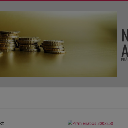
PRÄ
kt