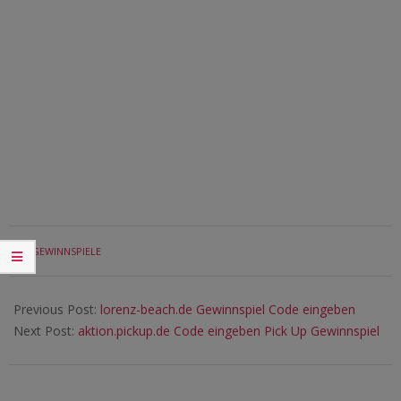
2019-
IN:
GEWINNSPIELE
08-
23
Previous Post:
lorenz-beach.de Gewinnspiel Code eingeben
Next Post:
aktion.pickup.de Code eingeben Pick Up Gewinnspiel