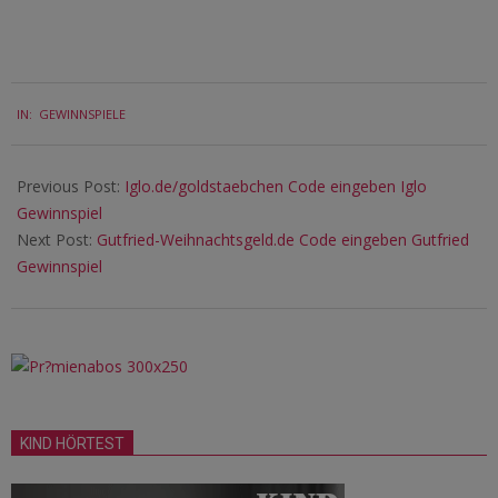
2019-
IN:
GEWINNSPIELE
11-
07
Previous Post:
Iglo.de/goldstaebchen Code eingeben Iglo
Gewinnspiel
Next Post:
Gutfried-Weihnachtsgeld.de Code eingeben Gutfried
Gewinnspiel
KIND HÖRTEST