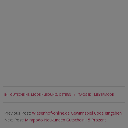
2019-
IN:
GUTSCHEINE
,
MODE KLEIDUNG
,
OSTERN
TAGGED:
MEYERMODE
04-
09
Previous Post:
Wiesenhof-online.de Gewinnspiel Code eingeben
Next Post:
Mirapodo Neukunden Gutschein 15 Prozent