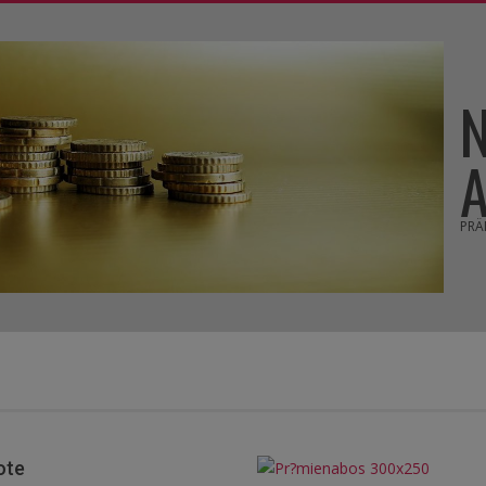
PRÄ
ote