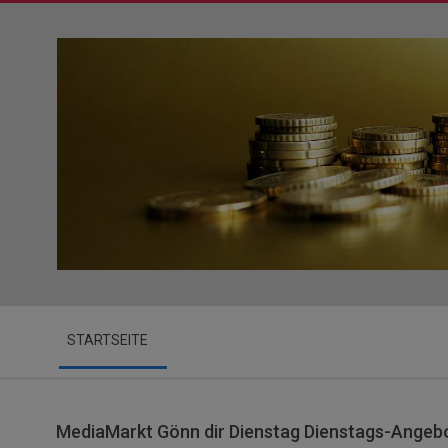
Skip
to
content
Secondary
STARTSEITE
Navigation
Menu
MediaMarkt Gönn dir Dienstag Dienstags-Angeb