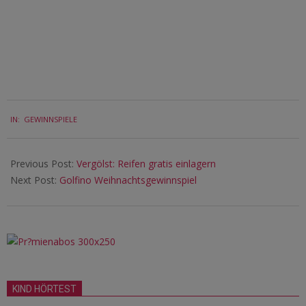
2018-
IN:
GEWINNSPIELE
11-
21
Previous Post:
Vergölst: Reifen gratis einlagern
Next Post:
Golfino Weihnachtsgewinnspiel
KIND HÖRTEST