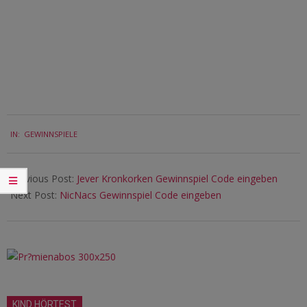
2021-
IN:
GEWINNSPIELE
05-
11
Previous Post:
Jever Kronkorken Gewinnspiel Code eingeben
Next Post:
NicNacs Gewinnspiel Code eingeben
KIND HÖRTEST