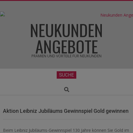
Skip
to
content
NEUKUNDEN
ANGEBOTE
PRÄMIEN UND VORTEILE FÜR NEUKUNDEN
Secondary
SUCHE
Navigation
Menu
Search
Aktion Leibniz Jubiläums Gewinnspiel Gold gewinnen
Beim Leibniz Jubiläums-Gewinnspiel 130 Jahre können Sie Gold im