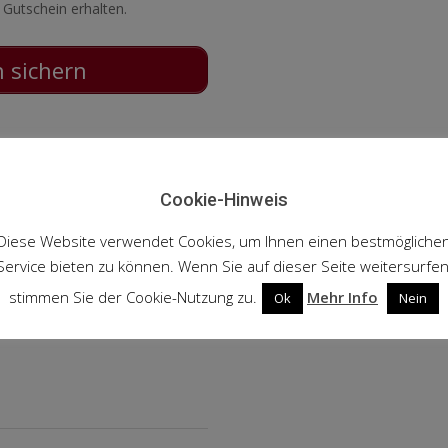
 Gutschein erhalten.
n sichern
Cookie-Hinweis
Diese Website verwendet Cookies, um Ihnen einen bestmögliche
Service bieten zu können. Wenn Sie auf dieser Seite weitersurfen
stimmen Sie der Cookie-Nutzung zu.
Mehr Info
Ok
Nein