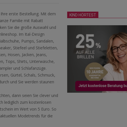
 Ihre erste Bestellung. Mit dem
KIND HÖRTEST
anze Familie mit Rabatt
ecken Sie die große Auswahl und
lineshop. Im Ital-Design
 Halbschuhe, Pumps, Sandalen,
ker, Stiefeel und Stiefeletten,
ken, Hosen, Jacken, Jeans,
sen, Tops, Shirts, Unterwäsche,
rampler und Schlafanzüge.
sen, Gürtel, Schals, Schmuck,
durch und Sie werden staunen
hten, dann seien Sie clever und
ch lediglich zum kostenlosen
schein im Wert von 5 Euro. So
e aktuellen Modetrends für die