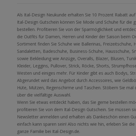
Als Ital-Design Neukunde erhalten Sie 10 Prozent Rabatt auf
Ital-Design Gutschein können Sie Mode und Schuhe für die g
bestellen. Profitieren Sie von der Sparmöglichkeit und entd
die Outfits für Damen, Herren und Kinder der Saison beim On
Sortiment finden Sie Schuhe wie Ballerinas, Freizeitschuhe,
Sandaletten, Badeschuhe, Business-Schuhe, Hausschuhe, Snea
sowie Bekleidung wie Anzüge, Overalls, Blazer, Blusen, Tuni
Kleider, Leggins, Pullover, Strick, Röcke, Shorts, Strumpfho
Westen und einiges mehr. Für Kinder gibt es auch Bodys, St
Abgerundet wird das Angebot durch Accessoires, wie Geldbör
Hüte, Mützen, Regenschirme und Taschen. Stöbern Sie mal 
über die vielfältige Auswahl.
Wenn Sie etwas entdeckt haben, das Sie gerne bestellen möc
profitieren Sie von dem Ital-Design Gutschein. Sie müssen si
Newsletter anmelden und erhalten als Dankeschön einen Gut
einfach kann sparen sein! Also nichts wie hin, erleben Sie di
ganze Familie bei Ital-Design.de.