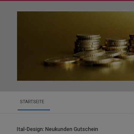
Skip
to
content
Secondary
STARTSEITE
Navigation
Menu
Ital-Design: Neukunden Gutschein