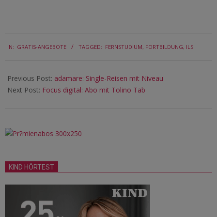
2016-
IN:
GRATIS-ANGEBOTE
TAGGED:
FERNSTUDIUM
,
FORTBILDUNG
,
ILS
05-
20
Previous Post:
adamare: Single-Reisen mit Niveau
Next Post:
Focus digital: Abo mit Tolino Tab
KIND HÖRTEST