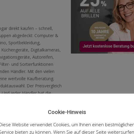
ar direkt kaufen – schnell,
gruppen abgedeckt: Computer &
no, Sportbekleidung,
 Küchengeräte, Digitalkameras,
vigationsgeräte, Autoreifen,
lter- und Sortierfunktionen
den Händler. Mit den vielen
eine wertvolle Kaufberatung.
oduktauswahl. Der Preisvergleich
 Und jeder Händler hat die
. Also, vor dem Kauf erst zu
Cookie-Hinweis
hen
Diese Website verwendet Cookies, um Ihnen einen bestmögliche
Service bieten zu können. Wenn Sie auf dieser Seite weitersurfen