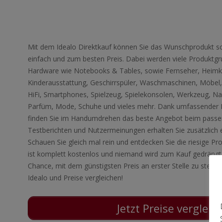
Mit dem Idealo Direktkauf können Sie das Wunschprodukt sog
einfach und zum besten Preis. Dabei werden viele Produkt
Hardware wie Notebooks & Tables, sowie Fernseher, Heimki
Kinderausstattung, Geschirrspüler, Waschmaschinen, Möbel,
HiFi, Smartphones, Spielzeug, Spielekonsolen, Werkzeug, Na
Parfüm, Mode, Schuhe und vieles mehr. Dank umfassender Fi
finden Sie im Handumdrehen das beste Angebot beim passen
Testberichten und Nutzermeinungen erhalten Sie zusätzlich 
Schauen Sie gleich mal rein und entdecken Sie die riesige Pr
ist komplett kostenlos und niemand wird zum Kauf gedrängt.
Chance, mit dem günstigsten Preis an erster Stelle zu stehen
Idealo und Preise vergleichen!
Jetzt Preise vergleic