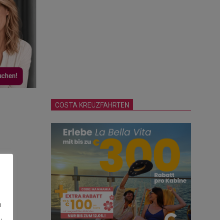
COSTA KREUZFAHRTEN
n
,