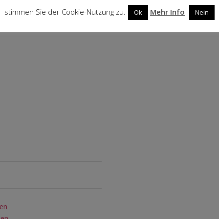
stimmen Sie der Cookie-Nutzung zu.
Mehr Info
Ok
Nein
ben
den