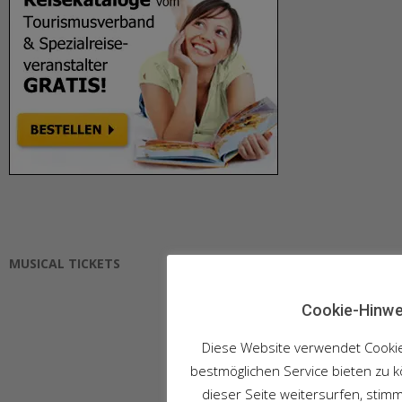
MUSICAL TICKETS
Cookie-Hinwe
Diese Website verwendet Cooki
bestmöglichen Service bieten zu 
dieser Seite weitersurfen, stim