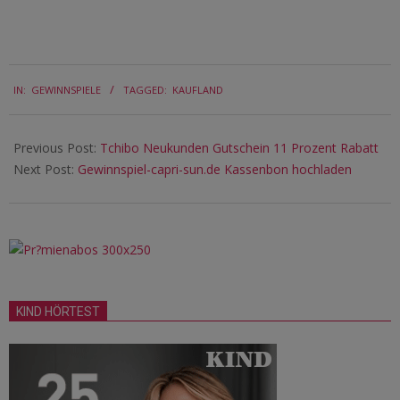
2018-
IN:
GEWINNSPIELE
TAGGED:
KAUFLAND
12-
13
Previous Post:
Tchibo Neukunden Gutschein 11 Prozent Rabatt
Next Post:
Gewinnspiel-capri-sun.de Kassenbon hochladen
KIND HÖRTEST