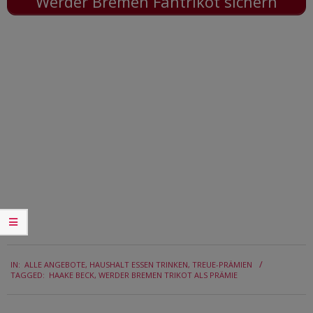
Werder Bremen Fantrikot sichern
2016-
IN:
ALLE ANGEBOTE
,
HAUSHALT ESSEN TRINKEN
,
TREUE-PRÄMIEN
10-
TAGGED:
HAAKE BECK
,
WERDER BREMEN TRIKOT ALS PRÄMIE
19