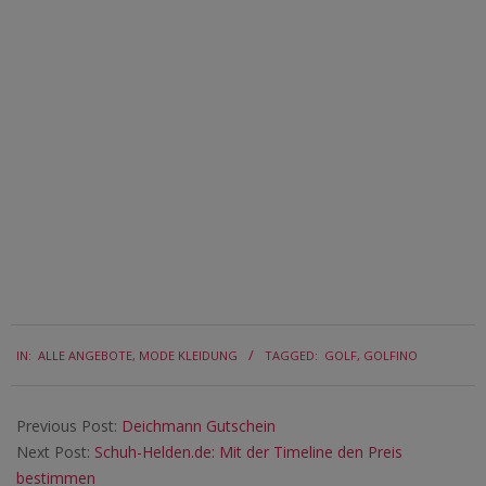
2017-
IN:
ALLE ANGEBOTE
,
MODE KLEIDUNG
TAGGED:
GOLF
,
GOLFINO
06-
20
Previous Post:
Deichmann Gutschein
Next Post:
Schuh-Helden.de: Mit der Timeline den Preis
bestimmen