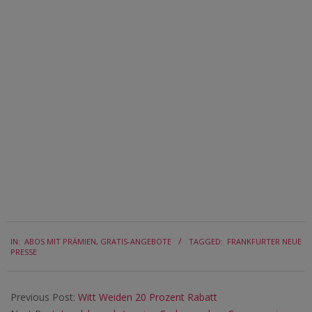
2025-
IN:
ABOS MIT PRÄMIEN
,
GRATIS-ANGEBOTE
TAGGED:
FRANKFURTER NEUE
10-
PRESSE
16
Previous Post:
Witt Weiden 20 Prozent Rabatt