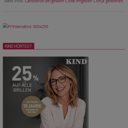
Next Post:
Landskron.de/gewinn Code engeben Corsa gewinnen
KIND HÖRTEST