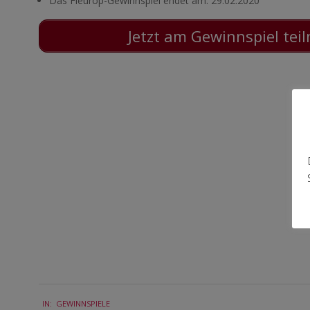
Das Fleurop-Gewinnspiel endet am: 29.02.2020
Jetzt am Gewinnspiel te
2020-
IN:
GEWINNSPIELE
01-