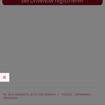
bei DriveNow registrieren
2017-
IN:
ALLE ANGEBOTE
,
AUTO UND VERKEHR
TAGGED:
CARSHARING
,
02-
DRIVENOW
14