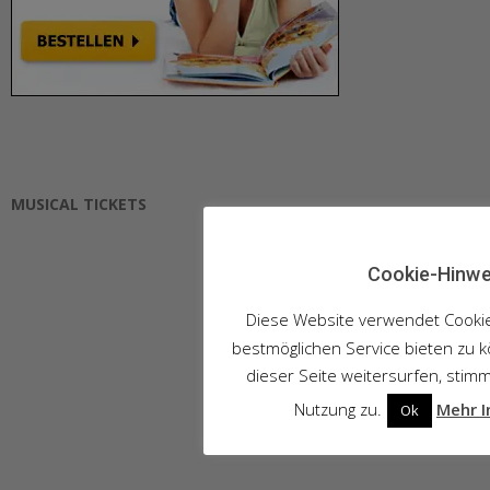
MUSICAL TICKETS
Cookie-Hinwe
Diese Website verwendet Cooki
bestmöglichen Service bieten zu 
dieser Seite weitersurfen, stim
Nutzung zu.
Mehr I
Ok