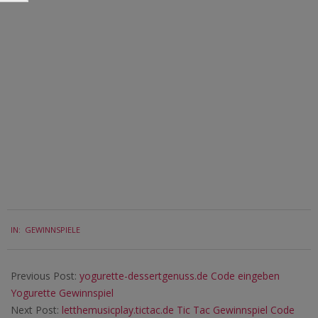
2019-
IN:
GEWINNSPIELE
07-
20
Previous Post:
yogurette-dessertgenuss.de Code eingeben
Yogurette Gewinnspiel
Next Post:
letthemusicplay.tictac.de Tic Tac Gewinnspiel Code