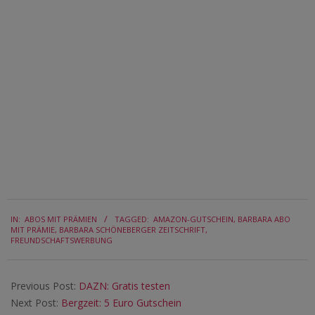
2016-
IN:
ABOS MIT PRÄMIEN
TAGGED:
AMAZON-GUTSCHEIN
,
BARBARA ABO
11-
MIT PRÄMIE
,
BARBARA SCHÖNEBERGER ZEITSCHRIFT
,
21
FREUNDSCHAFTSWERBUNG
Previous Post:
DAZN: Gratis testen
Next Post:
Bergzeit: 5 Euro Gutschein