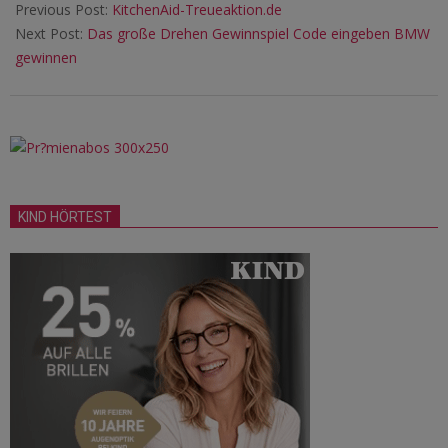
Previous Post:
KitchenAid-Treueaktion.de
Next Post:
Das große Drehen Gewinnspiel Code eingeben BMW
gewinnen
KIND HÖRTEST