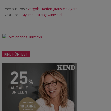
17
Previous Post:
Vergölst Reifen gratis einlagern
Next Post:
Mytime Ostergewinnspiel
KIND HÖRTEST