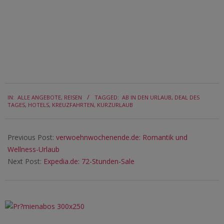
2016-
IN:
ALLE ANGEBOTE
,
REISEN
TAGGED:
AB IN DEN URLAUB
,
DEAL DES
05-
TAGES
,
HOTELS
,
KREUZFAHRTEN
,
KURZURLAUB
10
Previous Post:
verwoehnwochenende.de: Romantik und
Wellness-Urlaub
Next Post:
Expedia.de: 72-Stunden-Sale