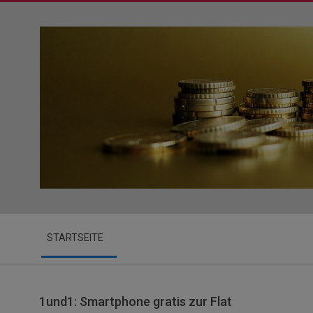
Skip
to
content
Secondary
STARTSEITE
Navigation
Menu
1und1: Smartphone gratis zur Flat